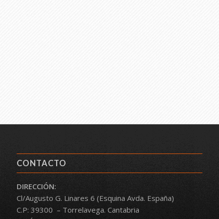
CONTACTO
DIRECCIÓN:
Cl/Augusto G. Linares 6 (Esquina Avda. España)
C.P: 39300 – Torrelavega. Cantabria